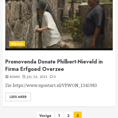
Nieuws
Promovenda Donate Philbert-Nieveld in
Firma Erfgoed Overzee
ADMIN
JULI 26, 2023
0
Zie https://www.npostart.nl/VPWON_1345983
LEES MEER
Berichten
Vorige
1
2
3