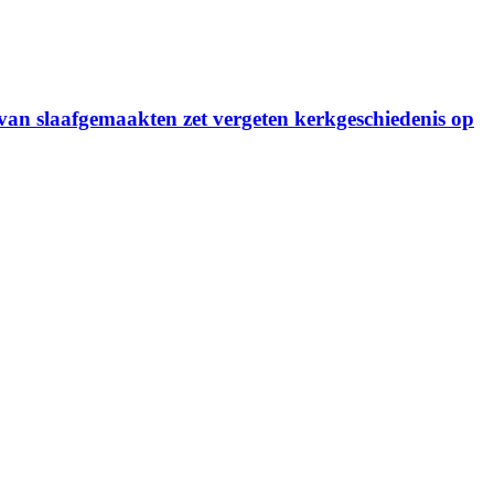
an slaafgemaakten zet vergeten kerkgeschiedenis op