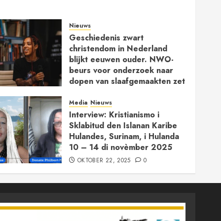
Nieuws
Geschiedenis zwart
christendom in Nederland
blijkt eeuwen ouder. NWO-
beurs voor onderzoek naar
dopen van slaafgemaakten zet
vergeten kerkgeschiedenis op
de kaart
Media
Nieuws
Interview: Kristianismo i
JANUARI 30, 2026
0
Sklabitud den Islanan Karibe
Hulandes, Surinam, i Hulanda
10 – 14 di novèmber 2025
OKTOBER 22, 2025
0