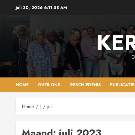
Ga
juli 30, 2026
6:11:59 AM
naar
de
inhoud
KER
O
HOME
OVER ONS
GESCHIEDENIS
PUBLICATIE
Home
J
juli
Maand:
juli 2023