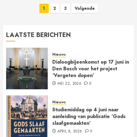
Berichten
1
2
3
Volgende
paginering
LAATSTE BERICHTEN
Nieuws
Dialoogbijeenkomst op 17 juni in
Den Bosch voor het project
‘Vergeten dopen’
MEI 22, 2026
0
Nieuws
Studiemiddag op 4 juni naar
aanleiding van publicatie ‘Gods
slaafgemaakten’
APRIL 8, 2026
0