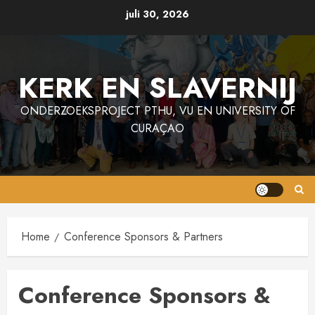
Ga
juli 30, 2026
naar
de
inhoud
KERK EN SLAVERNIJ
ONDERZOEKSPROJECT PTHU, VU EN UNIVERSITY OF
CURAÇAO
Home
Conference Sponsors & Partners
Conference Sponsors &