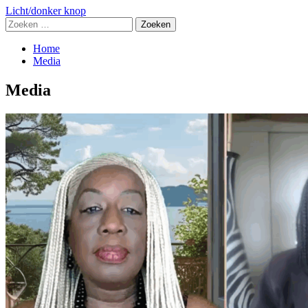
Licht/donker knop
Zoeken
naar:
Home
Media
Media