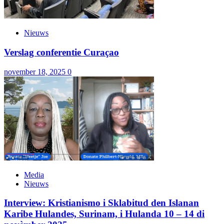
Nieuws
Verslag conferentie Curaçao
november 18, 2025
0
Media
Nieuws
Interview: Kristianismo i Sklabitud den Islanan
Karibe Hulandes, Surinam, i Hulanda 10 – 14 di