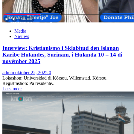
Media
Nieuws
Interview: Kristianismo i Sklabitud den Islanan
Karibe Hulandes, Surinam, i Hulanda 10 – 14 di
novèmber 2025
admin
oktober 22, 2025
0
Lokashon: Universidad di Kòrsou, Willemstad, Kòrsou
Registrashon: Pa residente...
Lees meer