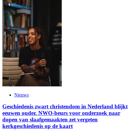
Nieuws
Geschiedenis zwart christendom in Nederland blijkt
eeuwen ouder. NWO-beurs voor onderzoek naar
dopen van slaafgemaakten zet vergeten
kerkgeschiedenis op de kaart