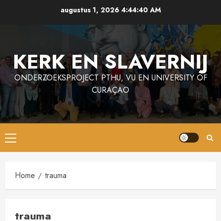
Ga
augustus 1, 2026
4:44:40 AM
naar
de
inhoud
KERK EN SLAVERNIJ
ONDERZOEKSPROJECT PTHU, VU EN UNIVERSITY OF
CURAÇAO
Primair
menu
Home
trauma
trauma