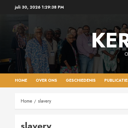
Ga
juli 30, 2026
1:29:39 PM
naar
de
inhoud
KER
O
HOME
OVER ONS
GESCHIEDENIS
PUBLICATIE
Home
slavery
slavery