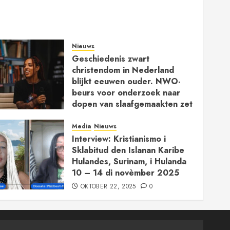
Nieuws
Geschiedenis zwart
christendom in Nederland
blijkt eeuwen ouder. NWO-
beurs voor onderzoek naar
dopen van slaafgemaakten zet
vergeten kerkgeschiedenis op
de kaart
Media
Nieuws
Interview: Kristianismo i
JANUARI 30, 2026
0
Sklabitud den Islanan Karibe
Hulandes, Surinam, i Hulanda
10 – 14 di novèmber 2025
OKTOBER 22, 2025
0