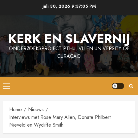
Ga
juli 30, 2026
9:37:06 PM
naar
de
inhoud
KERK EN SLAVERNIJ
ONDERZOEKSPROJECT PTHU, VU EN UNIVERSITY OF
CURAÇAO
Primair
menu
Home
Nieuws
Interviews met Rose Mary Allen, Donate Philbert
Nieveld en Wycliffe Smith