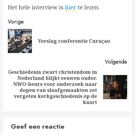
Het hele interview is
hier
te lezen.
Bericht
Vorige
navigatie
Vo
Verslag conferentie Curaçao
ber
Volgende
Geschiedenis zwart christendom in
Nederland blijkt eeuwen ouder.
NWO-beurs voor onderzoek naar
Volgende
dopen van slaafgemaakten zet
bericht:
vergeten kerkgeschiedenis op de
kaart
Geef een reactie