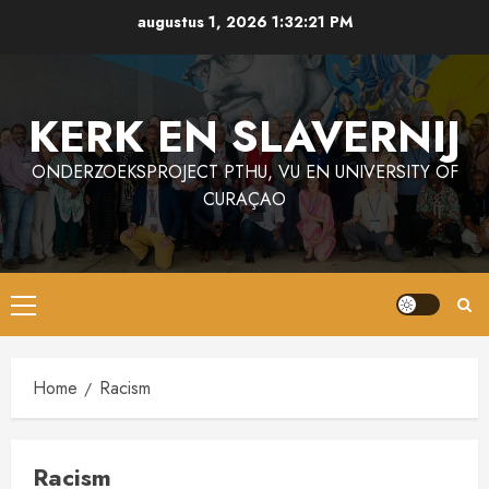
Ga
augustus 1, 2026
1:32:21 PM
naar
de
inhoud
KERK EN SLAVERNIJ
ONDERZOEKSPROJECT PTHU, VU EN UNIVERSITY OF
CURAÇAO
Primair
menu
Home
Racism
Racism