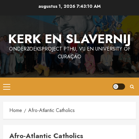
Ga
augustus 1, 2026
7:43:10 AM
naar
de
inhoud
KERK EN SLAVERNIJ
ONDERZOEKSPROJECT PTHU, VU EN UNIVERSITY OF
CURAÇAO
Primair
menu
Home
Afro-Atlantic Catholics
Afro-Atlantic Catholics